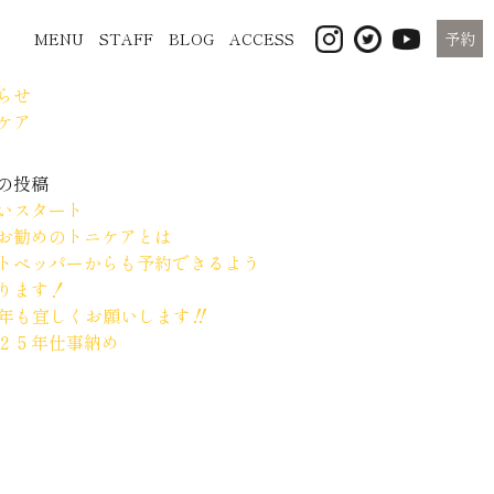
MENU
STAFF
BLOG
ACCESS
予約
ゴリー
らせ
ケア
の投稿
いスタート
お勧めのトニケアとは
トペッパーからも予約できるよう
ります！
26年も宜しくお願いします‼
２５年仕事納め