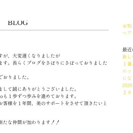
カテ
BLOG
お知
ヘア
最近
すが、大変遅くなりましたが
新し
ます。長らくブログをさぼりにさぼっておりました
１番
ホッ
でおりました。
にな
20
まして誠にありがとうございました。
２０
ikoも１歩ずつ歩みを進めております。
お客様を１年間、美のサポートをさせて頂きたいと
に新たな仲間が加わります！！