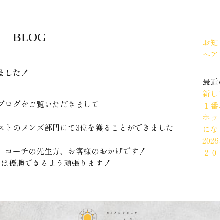
カテ
BLOG
お知
ヘア
ました！
最近
新し
のブログをご覧いただきまして
１番
ホッ
ストのメンズ部門にて3位を獲ることができました
にな
20
、コーチの先生方、お客様のおかげです！
２０
そは優勝できるよう頑張ります！