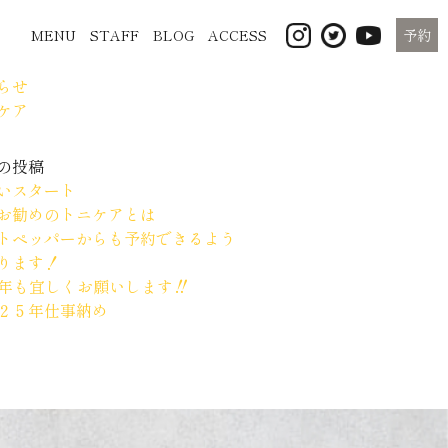
MENU
STAFF
BLOG
ACCESS
予約
ゴリー
らせ
ケア
の投稿
いスタート
お勧めのトニケアとは
トペッパーからも予約できるよう
ります！
26年も宜しくお願いします‼
２５年仕事納め